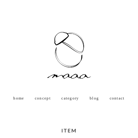
home
concept
category
blog
contact
ITEM